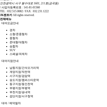
인천광역시 서구 봉수대로 1601, 211호(금곡동)
/
사업자등록번호 : 141-81-01560
TEL : 032.515.0082
/
FAX : 032.231.1222
JK렌트카
All rights reserved.
전체메뉴
대여요금안내
경차
소형/준중형차
중형차
준대형/대형차
승합차
SUV
스페셜/외제차
대여지점안내
남동지점/간석오거리역
계양지점/작전역
서구지점/검암역
송도지점/캠퍼스타운역
동구지점/동인천역
부평지점/부평역
부천지점/송내역
검단지점/서구청역
대여 / 예약절차