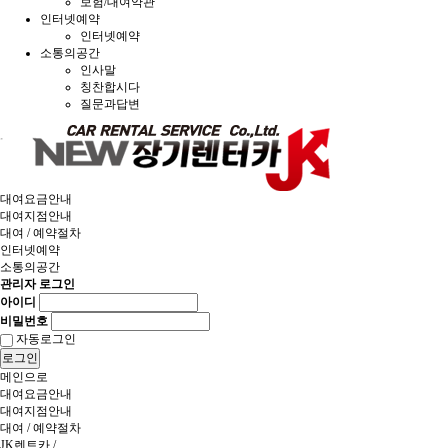
보험/대여약관
인터넷예약
인터넷예약
소통의공간
인사말
칭찬합시다
질문과답변
대여요금안내
대여지점안내
대여 / 예약절차
인터넷예약
소통의공간
관리자 로그인
아이디
비밀번호
자동로그인
로그인
메인으로
대여요금안내
대여지점안내
대여 / 예약절차
JK렌트카
/